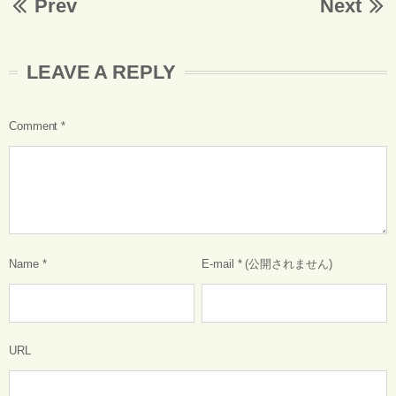
Prev
Next
LEAVE A REPLY
Comment
*
Name
*
E-mail
*
(公開されません)
URL