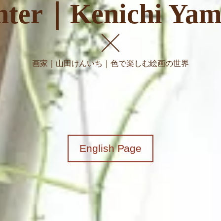
nter｜Kenichi Ya
画家｜山田けんいち｜色で楽しむ絵画の世界
English Page