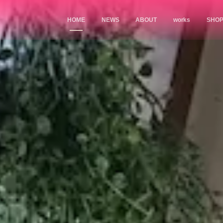
HOME
NEWS
ABOUT
works
SHO