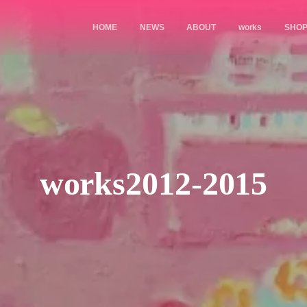
HOME
NEWS
ABOUT
works
SHO
works2012-2015