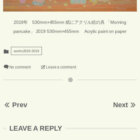
2019年 530mm×455mm 紙にアクリル絵の具 「Morning
pancake」 2019 530mm×455mm Acrylic paint on paper
works2016-2019
No comment
Leave a comment
Prev
Next
LEAVE A REPLY