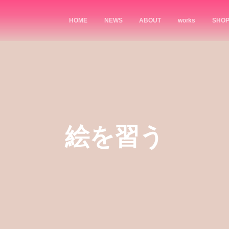
HOME
NEWS
ABOUT
works
SHO
絵を習う