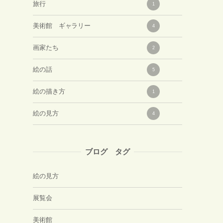
旅行
1
美術館 ギャラリー
4
画家たち
2
絵の話
5
絵の描き方
1
絵の見方
4
ブログ タグ
絵の見方
展覧会
美術館