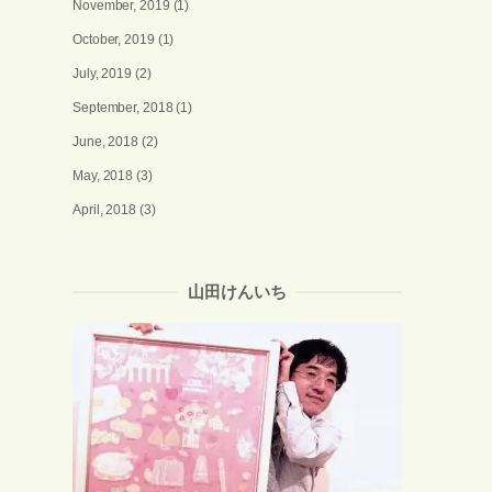
November, 2019
(1)
October, 2019
(1)
July, 2019
(2)
September, 2018
(1)
June, 2018
(2)
May, 2018
(3)
April, 2018
(3)
山田けんいち