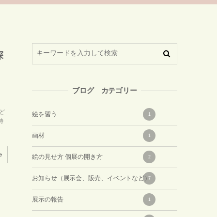
探
ブログ カテゴリー
ど
絵を習う
1
時
画材
1
e
絵の見せ方 個展の開き方
2
お知らせ（展示会、販売、イベントなど）
7
展示の報告
1