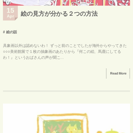
15
絵の見方が分かる２つの方法
Apr
絵の話
具象画以外は認めないわ！ ずっと前のことでしたが海外からやってきた
○○○美術館展で１枚の抽象画のあたりから『何この絵、馬鹿にしてる
わ！』というおばさんの声が聞こ...
Read More