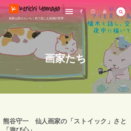
画家山田けんいち｜色で楽しむ絵画の世界
画家たち
熊谷守一 仙人画家の「ストイック」さと
「遊び心」